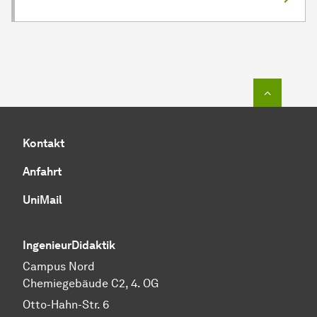
Zum Seit
Kontakt
Anfahrt
UniMail
IngenieurDidaktik
Campus Nord
Chemiegebäude C2, 4. OG
Otto-Hahn-Str. 6