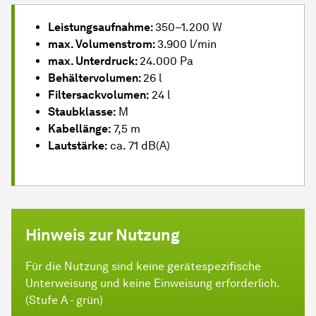
Leistungsaufnahme:
350–1.200 W
max. Volumenstrom:
3.900 l/min
max. Unterdruck:
24.000 Pa
Behältervolumen:
26 l
Filtersackvolumen:
24 l
Staubklasse:
M
Kabellänge:
7,5 m
Lautstärke:
ca. 71 dB(A)
Hinweis zur Nutzung
Für die Nutzung sind keine gerätespezifische
Unterweisung und keine Einweisung erforderlich.
(Stufe A - grün)