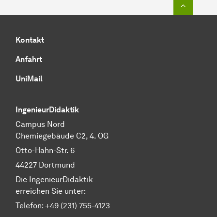
Zum Seit
Kontakt
Anfahrt
UniMail
IngenieurDidaktik
Campus Nord
Chemiegebäude C2, 4. OG
Otto-Hahn-Str. 6
44227 Dortmund
Die IngenieurDidaktik
erreichen Sie unter:
Telefon: +49 (231) 755-4123