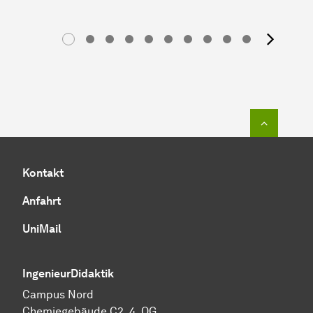
Näc
Zum Seit
Kontakt
Anfahrt
UniMail
IngenieurDidaktik
Campus Nord
Chemiegebäude C2, 4. OG