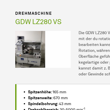
DREHMASCHINE
GDW LZ280 VS
Die GDW LZ280 VS
mit der du rotat
bearbeiten kanns
Rotation, währen
Oberfläche gefüh
kegelartige oder 
kannst damit z. 
oder Gewinde sc
Spitzenhöhe
: 165 mm
Spitzenweite
: 670 mm
Spindelbohrung
: 43 mm
-1
Drehzahlbereich
: 30-5000 min