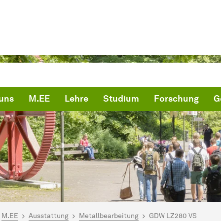
uns
M.EE
Lehre
Studium
Forschung
G
ind hier:
artseite
M.EE
Ausstattung
Metallbearbeitung
GDW LZ280 VS