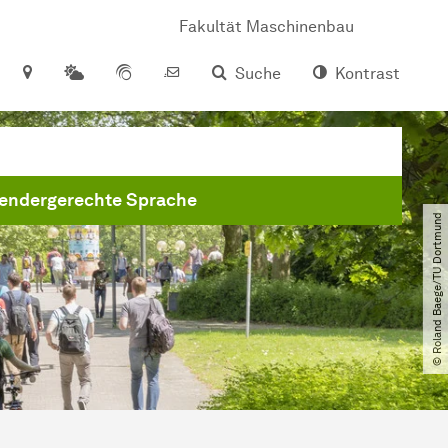
Fakultät Maschinenbau
Suche
Kontrast
endergerechte Sprache
© Roland Baege​/​TU Dortmund