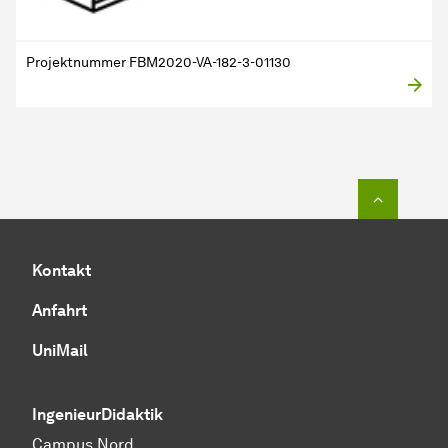
Projektnummer FBM2020-VA-182-3-01130
Zum Seit
Kontakt
Anfahrt
UniMail
IngenieurDidaktik
Campus Nord