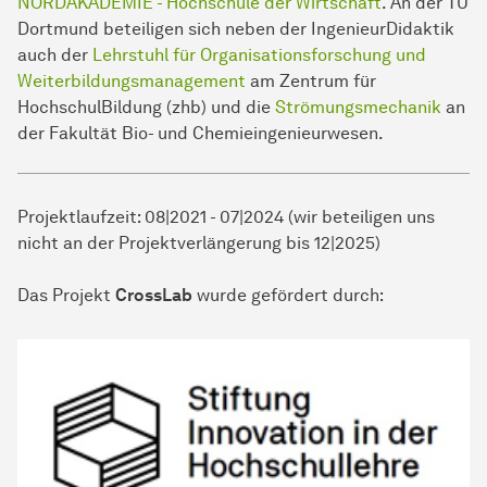
NORDAKADEMIE - Hochschule der Wirtschaft
. An der TU
Dortmund beteiligen sich neben der IngenieurDidaktik
auch der
Lehrstuhl für Organisationsforschung und
Weiterbildungsmanagement
am Zentrum für
HochschulBildung (zhb) und die
Strömungsmechanik
an
der Fakultät Bio- und Chemieingenieurwesen.
Projektlaufzeit: 08|2021 - 07|2024 (wir beteiligen uns
nicht an der Projektverlängerung bis 12|2025)
Das Projekt
CrossLab
wurde gefördert durch: