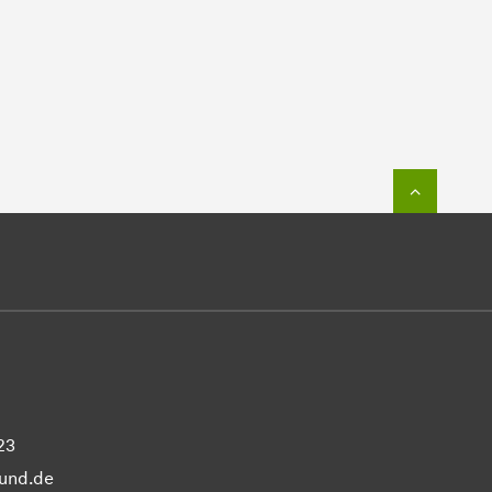
Zum Seit
23
und.de