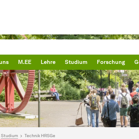
uns
M.EE
Lehre
Studium
Forschung
G
ind hier:
artseite
Studium
Technik HRSGe