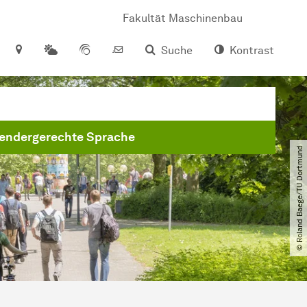
Fakultät Maschinenbau
Suche
Kontrast
endergerechte Sprache
© Roland Baege​/​TU Dortmund