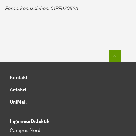
Förderkennzeichen: 01PF07054A
Zum Seit
Kontakt
Anfahrt
UniMail
IngenieurDidaktik
Campus Nord